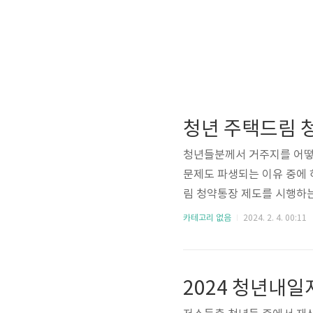
청년 주택드림 
청년들분께서 거주지를 어떻게
문제도 파생되는 이유 중에
림 청약통장 제도를 시행하
요. 이에 대한 정보를 알려
카테고리 없음
2024. 2. 4. 00:11
둘러 신청하셔야 합니다. 청
신청방법 청년 주택드림 청약
환신청 가능 - 청년우대형 
2024 청년내
금액은 모두 인정됩니다! - 취