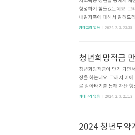
저소득층 청년들 중에서 재산
형성하기 힘들겠는데요. 그래
내일저축에 대해서 알려드리
셨으면 합니다. 청년내일저축
카테고리 없음
2024. 2. 3. 23:35
청하실 수 있습니다. 아래 
청하실 수 있습니다. 청년내
청년내일저축 지원대상 4가지
구 분 차상위 이하 차상위 초
청년희망적금이 만기 되면서
장을 하는데요. 그래서 이
로 갈아타기를 통해 자산 형
청하셔야 합니다. 청년도약
카테고리 없음
2024. 2. 3. 21:13
계좌 갈아타기 신청방법 서
수 있습니다. 청년도약계좌
은? 청년희망적금 만기수령
칭 지급합니다! 청년도약계좌