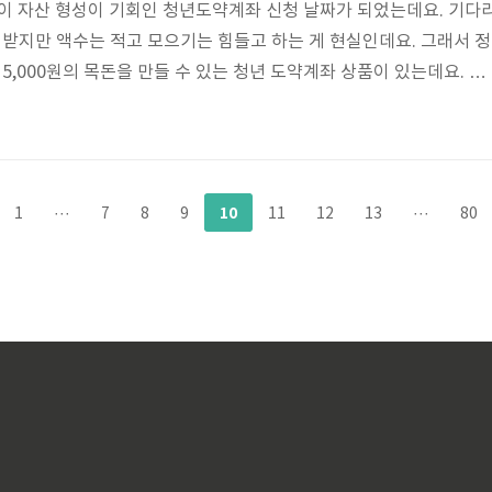
들이 자산 형성이 기회인 청년도약계좌 신청 날짜가 되었는데요. 기다
 받지만 액수는 적고 모으기는 힘들고 하는 게 현실인데요. 그래서 정
 5,000원의 목돈을 만들 수 있는 청년 도약계좌 상품이 있는데요. 이
해서 알려드리겠습니다. 청년도약계좌 신청 페이지 가기 2024 청년
협은행 하나은행 우리은행 등 지방 은행 포함해서 11개 지방은행에
 청년도약계좌 신청 페이지 가기 2024 청년도약계좌란? 청년의 중장
금융상품으로, 만기 5년(60개월) 동안 매월 70만 원 한도 내에서 
10
1
···
7
8
9
11
12
13
···
80
%의 정부..