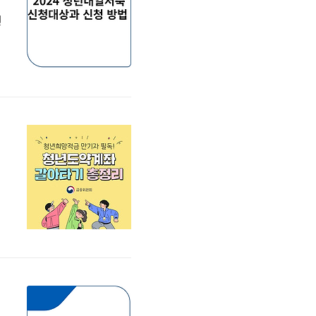
년
신
신
4
총정리
택