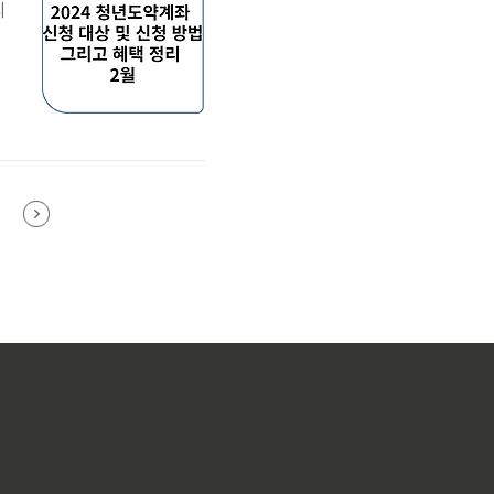
리
도
기
자