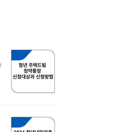
산
장
전